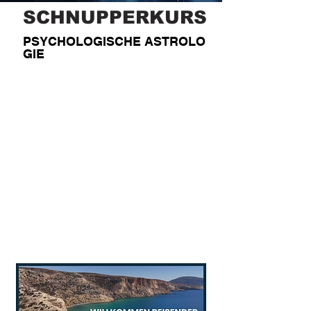
SCHNUPPERKURS
PSYCHOLOGISCHE
ASTROLO
GIE
10 STUNDEN
LERNVIDEOS
ZUM REIN-
SCHNUPPERN
Erkenne Dich selbst!
Lerne den astrologischen
Blick!