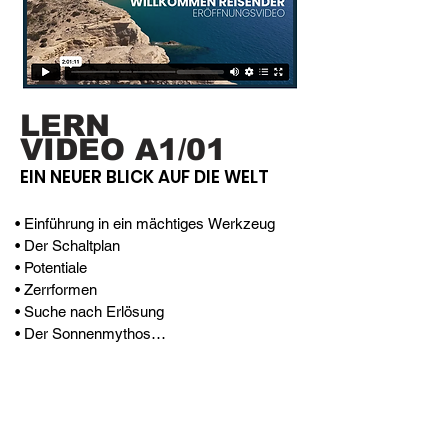
LERN
VIDEO A1/01
EIN NEUER BLICK AUF DIE WELT
• Einführung in ein mächtiges Werkzeug

• Der Schaltplan

• Potentiale

• Zerrformen

• Suche nach Erlösung

• Der Sonnenmythos

• Gleichgesinnte & Unterschiede

• Die Magie

• Geometrie

• Symbole

• Naturwissenschaften
