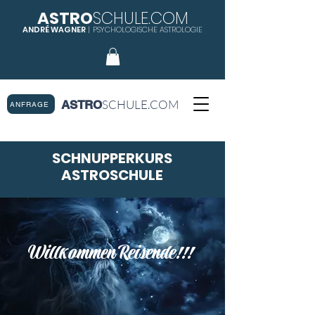
ASTRO
SCHULE.COM
ANDRÉ WAGNER
|
PSYCHOLOGISCHE ASTROLOGIE
SCHULE.COM
ASTRO
ANFRAGE
SCHNUPPERKURS
ASTROSCHULE
Willkommen Reisende!!!